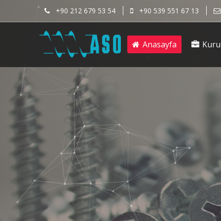
+90 212 679 53 54
+90 539 551 67 13
Anasayfa
Kuru