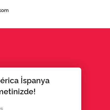
kom
érica İspanya
etinizde!
26