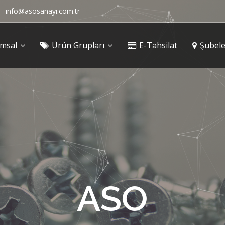
info@asosanayi.com.tr
msal
Ürün Grupları
E-Tahsilat
Şubele
ASO