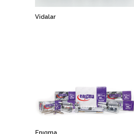
Vidalar
Enıgma