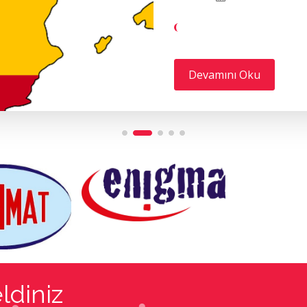
Devamını Oku
ldiniz