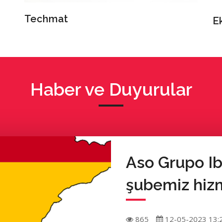
Techmat
E
Haber ve Duyurular
Aso Grupo Ib
şubemiz hizm
865
12-05-2023 13: