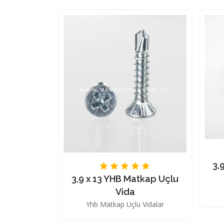
3,
3,9 x 13 YHB Matkap Uçlu
 Vidası
Vida
sı
Yhb Matkap Uçlu Vidalar