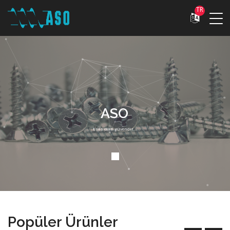
TR
ASO
Esas olan güvendir...
Popüler Ürünler