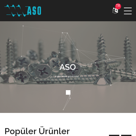
TR
ASO
Esas olan güvendir...
Popüler Ürünler