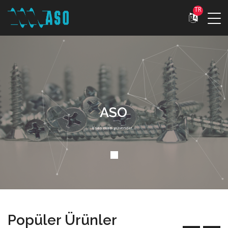
TR
ASO
Esas olan güvendir...
Popüler Ürünler