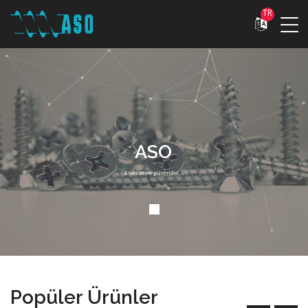
TR
ASO
Esas olan güvendir...
Popüler Ürünler