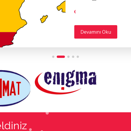
Devamını Oku
ldiniz