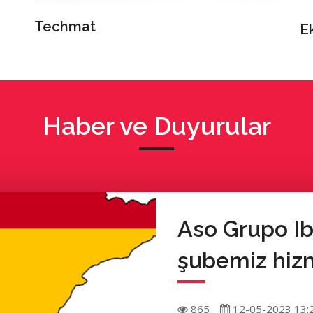
Techmat
E
Haber ve Duyurular
Aso Grupo Ib
şubemiz hizm
865
12-05-2023 13: