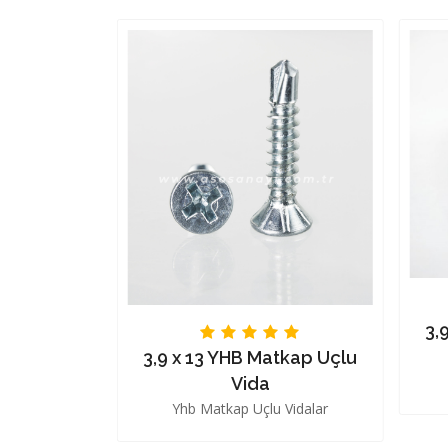
3,
3,9 x 13 YHB Matkap Uçlu
 Vidası
Vida
sı
Yhb Matkap Uçlu Vidalar