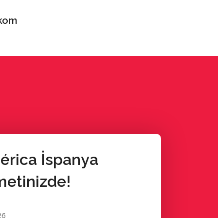
kom
érica İspanya
etinizde!
26