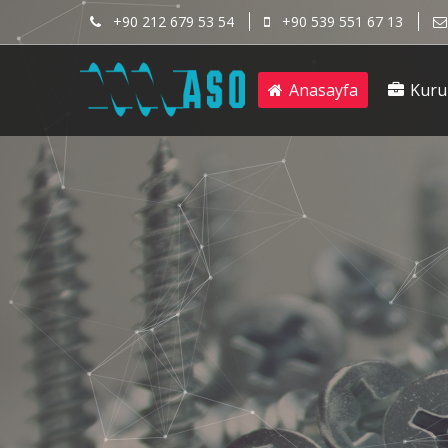
+90 212 679 53 54
+90 539 551 67 13
Anasayfa
Kuru