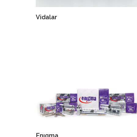
Vidalar
Enıgma