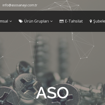
info@asosanayi.com.tr
msal
Ürün Grupları
E-Tahsilat
Şubele
ASO